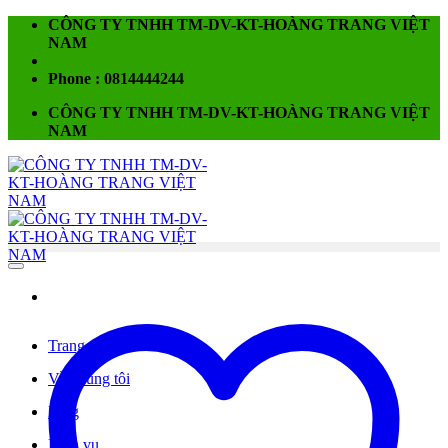
Chuyển
CÔNG TY TNHH TM-DV-KT-HOÀNG TRANG VIỆT
đến
NAM
nội
dung
Phone : 0814444244
CÔNG TY TNHH TM-DV-KT-HOÀNG TRANG VIỆT
NAM
Trang chủ
Về chúng tôi
Blog
Dịch vụ