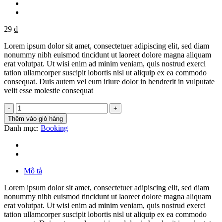
29
₫
Lorem ipsum dolor sit amet, consectetuer adipiscing elit, sed diam
nonummy nibh euismod tincidunt ut laoreet dolore magna aliquam
erat volutpat. Ut wisi enim ad minim veniam, quis nostrud exerci
tation ullamcorper suscipit lobortis nisl ut aliquip ex ea commodo
consequat. Duis autem vel eum iriure dolor in hendrerit in vulputate
velit esse molestie consequat
Weekend
in
Thêm vào giỏ hàng
London
Danh mục:
Booking
số
lượng
Mô tả
Lorem ipsum dolor sit amet, consectetuer adipiscing elit, sed diam
nonummy nibh euismod tincidunt ut laoreet dolore magna aliquam
erat volutpat. Ut wisi enim ad minim veniam, quis nostrud exerci
tation ullamcorper suscipit lobortis nisl ut aliquip ex ea commodo