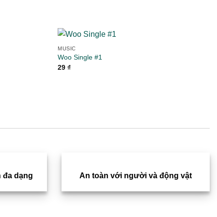
MUSIC
Woo Single #1
29
₫
Add to
Add to
wishlist
wishlist
 đa dạng
An toàn với người và động vật