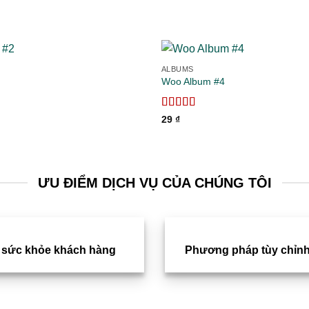
ALBUMS
Woo Album #4
Add to
wishlist
Được xếp
29
₫
hạng
5.00
5
sao
ƯU ĐIỂM DỊCH VỤ CỦA CHÚNG TÔI
 sức khỏe khách hàng
Phương pháp tùy chỉnh