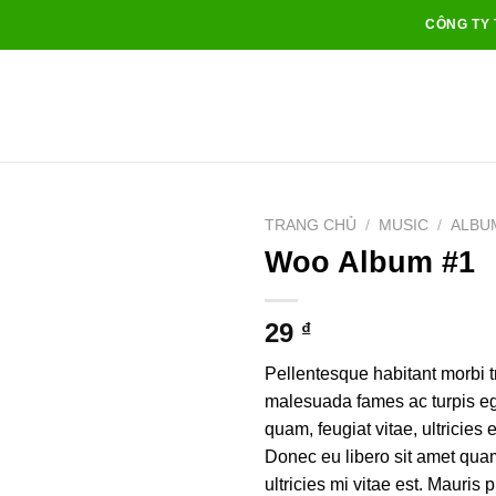
CÔNG TY 
TRANG CHỦ
/
MUSIC
/
ALBU
Woo Album #1
Add to
29
₫
wishlist
Pellentesque habitant morbi tr
malesuada fames ac turpis eg
quam, feugiat vitae, ultricies 
Donec eu libero sit amet qu
ultricies mi vitae est. Mauris 