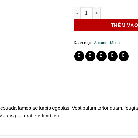
Woo Album #1 số lượng
THÊM VÀO
Danh mục:
Albums
,
Music
esuada fames ac turpis egestas. Vestibulum tortor quam, feugiat v
Mauris placerat eleifend leo.