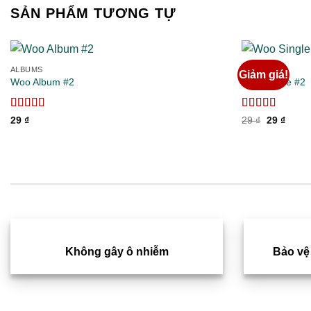
SẢN PHẨM TƯƠNG TỰ
ALBUMS
MUSIC
Giảm giá!
Woo Album #2
Woo Single #2
Add to
wishlist
Được xếp
Được xếp
Giá
Giá
29
₫
29
₫
29
₫
gốc
hiện
hạng
4.00
hạng
4.75
5
là:
tại
5 sao
sao
29 ₫.
là:
29 ₫.
Không gây ô nhiễm
Bảo vệ