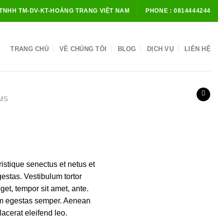
TNHH TM-DV-KT-HOÀNG TRANG VIỆT NAM
PHONE : 0814444244
TRANG CHỦ
VỀ CHÚNG TÔI
BLOG
DỊCH VỤ
LIÊN HỆ
MS
istique senectus et netus et
estas. Vestibulum tortor
eget, tempor sit amet, ante.
am egestas semper. Aenean
placerat eleifend leo.