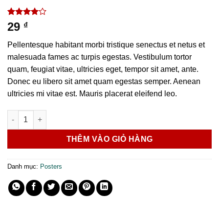
4.00
1
trên
29
₫
5 dựa
trên
đánh
Pellentesque habitant morbi tristique senectus et netus et
giá
malesuada fames ac turpis egestas. Vestibulum tortor
quam, feugiat vitae, ultricies eget, tempor sit amet, ante.
Donec eu libero sit amet quam egestas semper. Aenean
ultricies mi vitae est. Mauris placerat eleifend leo.
Woo Ninja số lượng
THÊM VÀO GIỎ HÀNG
Danh mục:
Posters