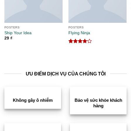
POSTERS
POSTERS
Ship Your Idea
Flying Ninja
29
₫
Được xếp
hạng
4.17
5 sao
ƯU ĐIỂM DỊCH VỤ CỦA CHÚNG TÔI
Không gây ô nhiễm
Bảo vệ sức khỏe khách
hàng