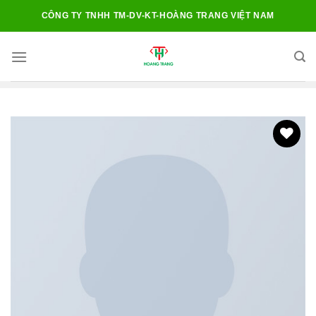
Chuyển
CÔNG TY TNHH TM-DV-KT-HOÀNG TRANG VIỆT NAM
đến
nội
dung
Add to
wishlist