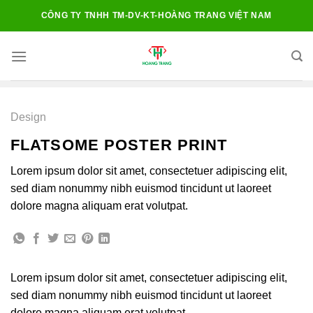
Chuyển
CÔNG TY TNHH TM-DV-KT-HOÀNG TRANG VIỆT NAM
đến
nội
dung
Design
FLATSOME POSTER PRINT
Lorem ipsum dolor sit amet, consectetuer adipiscing elit,
sed diam nonummy nibh euismod tincidunt ut laoreet
dolore magna aliquam erat volutpat.
Lorem ipsum dolor sit amet, consectetuer adipiscing elit,
sed diam nonummy nibh euismod tincidunt ut laoreet
dolore magna aliquam erat volutpat.