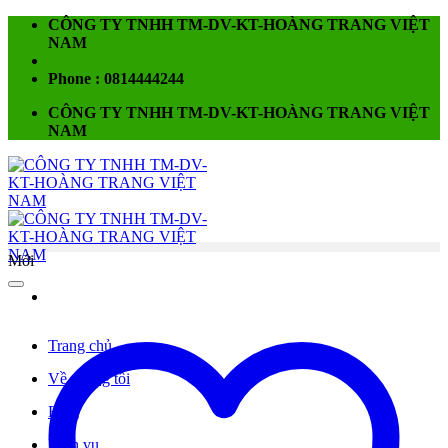
Chuyển
CÔNG TY TNHH TM-DV-KT-HOÀNG TRANG VIỆT
đến
NAM
nội
dung
Phone : 0814444244
CÔNG TY TNHH TM-DV-KT-HOÀNG TRANG VIỆT
NAM
Mới
Trang chủ
Về chúng tôi
Blog
Dịch vụ