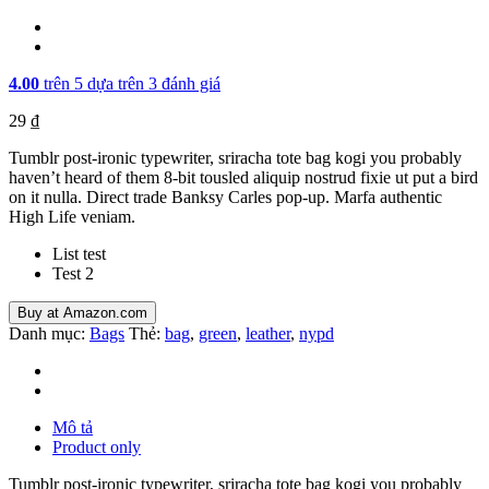
4.00
trên 5 dựa trên
3
đánh giá
29
₫
Tumblr post-ironic typewriter, sriracha tote bag kogi you probably
haven’t heard of them 8-bit tousled aliquip nostrud fixie ut put a bird
on it nulla. Direct trade Banksy Carles pop-up. Marfa authentic
High Life veniam.
List test
Test 2
Buy at Amazon.com
Danh mục:
Bags
Thẻ:
bag
,
green
,
leather
,
nypd
Mô tả
Product only
Tumblr post-ironic typewriter, sriracha tote bag kogi you probably