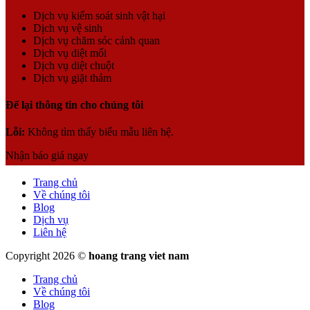
Dịch vụ kiểm soát sinh vật hại
Dịch vụ vệ sinh
Dịch vụ chăm sóc cảnh quan
Dịch vụ diệt mối
Dịch vụ diệt chuột
Dịch vụ giặt thảm
Để lại thông tin cho chúng tôi
Lỗi:
Không tìm thấy biểu mẫu liên hệ.
Nhận báo giá ngay
Trang chủ
Về chúng tôi
Blog
Dịch vụ
Liên hệ
Copyright 2026 ©
hoang trang viet nam
Trang chủ
Về chúng tôi
Blog