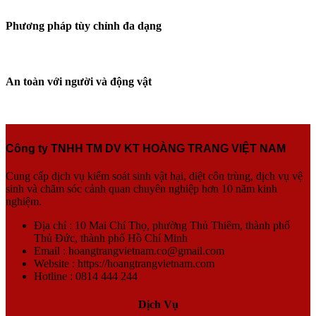
Phương pháp tùy chỉnh đa dạng
An toàn với người và động vật
Công ty TNHH TM DV KT HOÀNG TRANG VIỆT NAM
Cung cấp dịch vụ kiểm soát sinh vật hại, diệt côn trùng, dịch vụ vệ
sinh và chăm sóc cảnh quan chuyên nghiệp hơn 10 năm kinh
nghiệm.
Địa chỉ : 10 Mai Chí Thọ, phường Thủ Thiêm, thành phố
Thủ Đức, thành phố Hồ Chí Minh
Email : hoangtrangvietnam.co@gmail.com
Website : https://hoangtrangvietnam.com
Hotline : 0814 444 244
Dịch Vụ