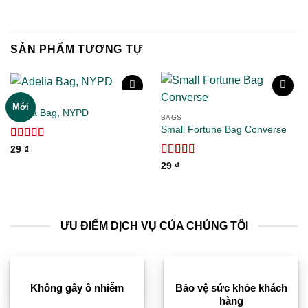
SẢN PHẨM TƯƠNG TỰ
BAGS
Mới
Adelia Bag, NYPD
BAGS
Small Fortune Bag Converse
Add to
Add to
wishlist
wishlist
Được xếp
29
₫
hạng
4.00
Được xếp
29
₫
5 sao
hạng
4.00
5 sao
ƯU ĐIỂM DỊCH VỤ CỦA CHÚNG TÔI
Không gây ô nhiễm
Bảo vệ sức khỏe khách
hàng