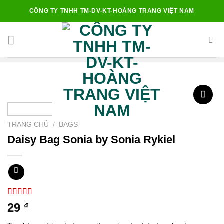
Chuyển
CÔNG TY TNHH TM-DV-KT-HOÀNG TRANG VIỆT NAM
đến
nội
dung
TRANG CHỦ
/
BAGS
Add to
Daisy Bag Sonia by Sonia Rykiel
wishlist
3.50
2
trên
29
₫
5 dựa
trên