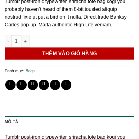
Tumblr post-ironic typewriter, sriracha tote bag kogi you
đánh giá
probably haven’t heard of them 8-bit tousled aliquip
nostrud fixie ut put a bird on it nulla. Direct trade Banksy
Carles pop-up. Marfa authentic High Life veniam.
Daisy Bag Sonia by Sonia Rykiel số lượng
THÊM VÀO GIỎ HÀNG
Danh mục:
Bags
MÔ TẢ
Tumblr post-ironic typewriter, sriracha tote bag kogi you