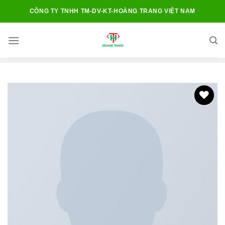
Chuyển
CÔNG TY TNHH TM-DV-KT-HOÀNG TRANG VIỆT NAM
đến
nội
dung
Add to
wishlist