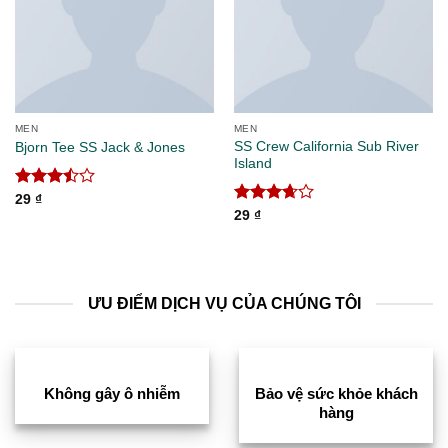
wishlist
wishlist
MEN
MEN
SS Crew California Sub River
Bjorn Tee SS Jack & Jones
Island
Được
29
₫
xếp
Được
29
₫
hạng
xếp
3.50
5
hạng
sao
3.67
5
sao
ƯU ĐIỂM DỊCH VỤ CỦA CHÚNG TÔI
Không gây ô nhiễm
Bảo vệ sức khỏe khách
hàng