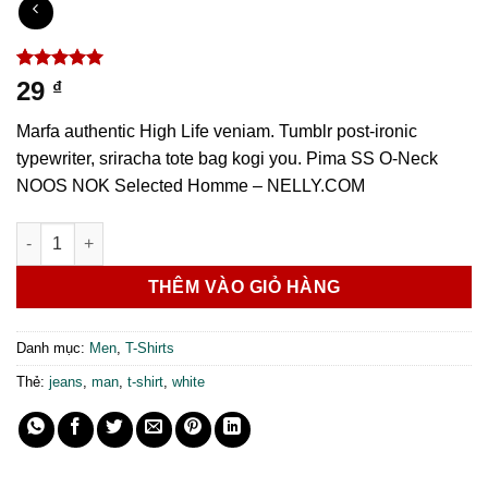
5.00
1
trên 5
29
₫
dựa trên
đánh giá
Marfa authentic High Life veniam. Tumblr post-ironic
typewriter, sriracha tote bag kogi you. Pima SS O-Neck
NOOS NOK Selected Homme – NELLY.COM
Pima SS O-Neck NOOS Selected Homme số lượng
THÊM VÀO GIỎ HÀNG
Danh mục:
Men
,
T-Shirts
Thẻ:
jeans
,
man
,
t-shirt
,
white