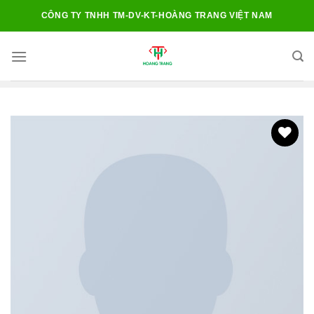
Chuyển
CÔNG TY TNHH TM-DV-KT-HOÀNG TRANG VIỆT NAM
đến
nội
dung
Add to
wishlist