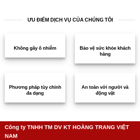
là:
tại
4.00
5
29 ₫.
là:
sao
29 ₫.
ƯU ĐIỂM DỊCH VỤ CỦA CHÚNG TÔI
Không gây ô nhiễm
Bảo vệ sức khỏe khách
hàng
Phương pháp tùy chỉnh
An toàn với người và
đa dạng
động vật
Công ty TNHH TM DV KT HOÀNG TRANG VIỆT
NAM