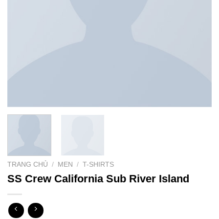
TRANG CHỦ
/
MEN
/
T-SHIRTS
SS Crew California Sub River Island