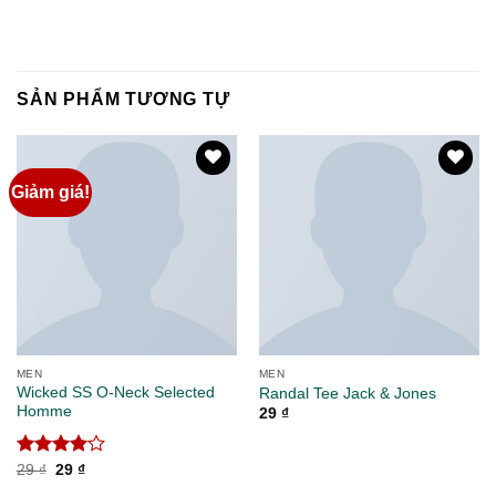
SẢN PHẨM TƯƠNG TỰ
Giảm giá!
Add to
Add to
wishlist
wishlist
MEN
MEN
Wicked SS O-Neck Selected
Randal Tee Jack & Jones
Homme
29
₫
Được
Giá
Giá
29
₫
29
₫
gốc
hiện
xếp hạng