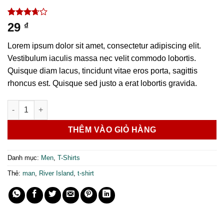
3.67
3
29
₫
trên 5
dựa trên
Lorem ipsum dolor sit amet, consectetur adipiscing elit.
đánh giá
Vestibulum iaculis massa nec velit commodo lobortis.
Quisque diam lacus, tincidunt vitae eros porta, sagittis
rhoncus est. Quisque sed justo a erat lobortis gravida.
SS Crew California Sub River Island số lượng
THÊM VÀO GIỎ HÀNG
Danh mục:
Men
,
T-Shirts
Thẻ:
man
,
River Island
,
t-shirt