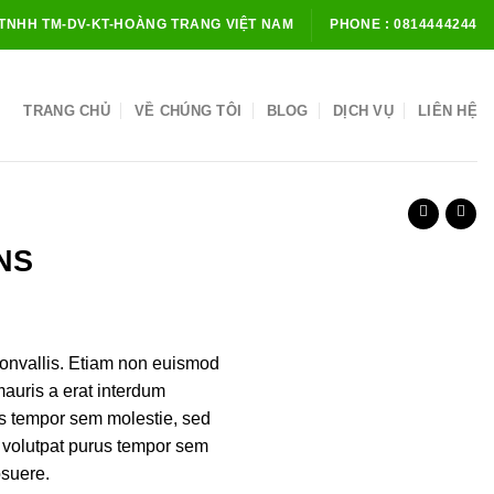
TNHH TM-DV-KT-HOÀNG TRANG VIỆT NAM
PHONE : 0814444244
TRANG CHỦ
VỀ CHÚNG TÔI
BLOG
DỊCH VỤ
LIÊN HỆ
ANS
onvallis. Etiam non euismod
auris a erat interdum
us tempor sem molestie, sed
 volutpat purus tempor sem
osuere.