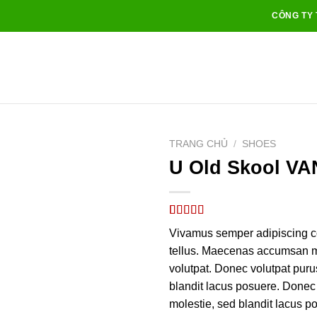
CÔNG TY 
TRANG CHỦ
/
SHOES
U Old Skool V
Add to
wishlist
3.67
3
trên
Vivamus semper adipiscing c
5 dựa
trên
đánh
tellus. Maecenas accumsan m
giá
volutpat. Donec volutpat pur
blandit lacus posuere. Donec
molestie, sed blandit lacus p