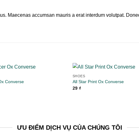
us. Maecenas accumsan mauris a erat interdum volutpat. Donec 
SHOES
Ox Converse
All Star Print Ox Converse
29
₫
Add to
wishlist
ƯU ĐIỂM DỊCH VỤ CỦA CHÚNG TÔI