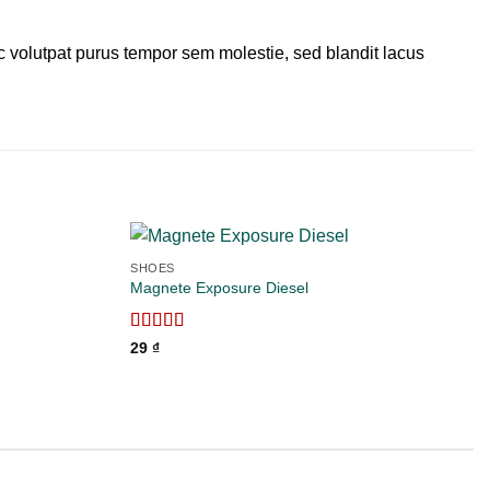
volutpat purus tempor sem molestie, sed blandit lacus
SHOES
Magnete Exposure Diesel
Add to
Add to
wishlist
wishlist
Được xếp
29
₫
hạng
5.00
5
sao