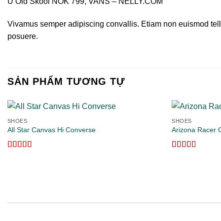
U Old Skool NOK 799, VANS – NELLY.COM
Vivamus semper adipiscing convallis. Etiam non euismod tell
posuere.
SẢN PHẨM TƯƠNG TỰ
SHOES
SHOES
All Star Canvas Hi Converse
Arizona Racer 
Add to
wishlist
Được xếp
Được xếp
hạng
4.33
hạng
4.00
5 sao
5 sao