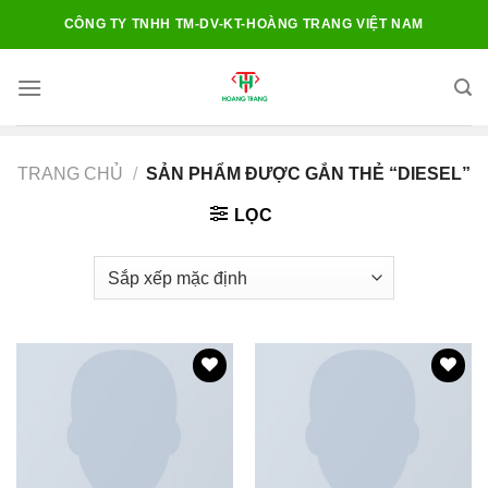
Chuyển
CÔNG TY TNHH TM-DV-KT-HOÀNG TRANG VIỆT NAM
đến
nội
dung
TRANG CHỦ
/
SẢN PHẨM ĐƯỢC GẮN THẺ “DIESEL”
LỌC
Add to
Add to
wishlist
wishlist