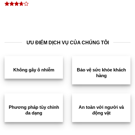
Được
xếp
hạng
3.67
5
sao
ƯU ĐIỂM DỊCH VỤ CỦA CHÚNG TÔI
Không gây ô nhiễm
Bảo vệ sức khỏe khách
hàng
Phương pháp tùy chỉnh
An toàn với người và
đa dạng
động vật