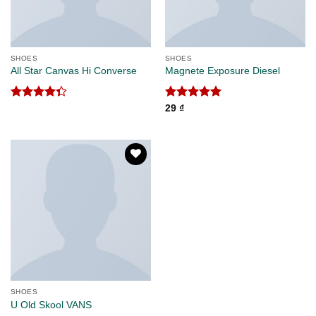
SHOES
SHOES
All Star Canvas Hi Converse
Magnete Exposure Diesel
Được xếp
Được xếp
29
₫
hạng
4.33
hạng
5.00
5 sao
5 sao
Add to
wishlist
SHOES
U Old Skool VANS