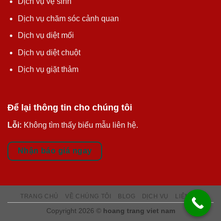
Dịch vụ vệ sinh
Dịch vụ chăm sóc cảnh quan
Dịch vụ diệt mối
Dịch vụ diệt chuột
Dịch vụ giặt thảm
Để lại thông tin cho chúng tôi
Lỗi:
Không tìm thấy biểu mẫu liên hệ.
Nhận báo giá ngay
TRANG CHỦ
VỀ CHÚNG TÔI
BLOG
DỊCH VỤ
LIÊN HỆ
Copyright 2026 ©
hoang trang viet nam