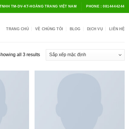
TNHH TM-DV-KT-HOÀNG TRANG VIỆT NAM
PHONE : 0814444244
TRANG CHỦ
VỀ CHÚNG TÔI
BLOG
DỊCH VỤ
LIÊN HỆ
howing all 3 results
Add to
Add to
wishlist
wishlist