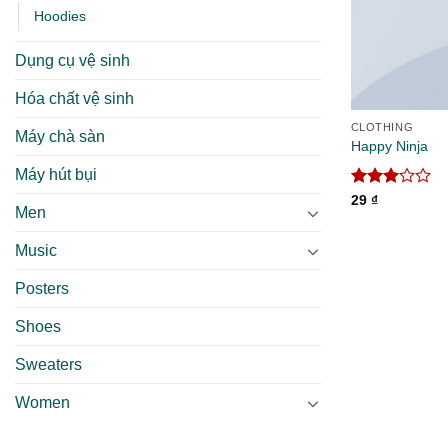
Hoodies
Dụng cụ vệ sinh
Hóa chất vệ sinh
CLOTHING
Máy chà sàn
Happy Ninja
Máy hút bụi
Được
29
₫
Men
xếp
hạng
3.00
5
Music
sao
Posters
Shoes
Sweaters
Women