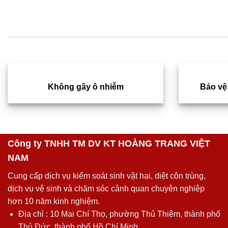
Không gây ô nhiễm
Bảo vệ
Công ty TNHH TM DV KT HOÀNG TRANG VIỆT
NAM
Cung cấp dịch vụ kiểm soát sinh vật hại, diệt côn trùng,
dịch vụ vệ sinh và chăm sóc cảnh quan chuyên nghiệp
hơn 10 năm kinh nghiệm.
Địa chỉ : 10 Mai Chí Thọ, phường Thủ Thiêm, thành phố
Thủ Đức, thành phố Hồ Chí Minh