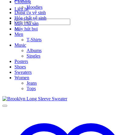
Clothing
Hoodies
Liên hệ
Dụng cụ vệ sinh
Hóa chất vệ sinh
Tìm
Máy chà sàn
kiếm:
Máy hút bụi
Men
T-Shirts
Music
Albums
Singles
Posters
Shoes
Sweaters
Women
Jeans
Tops