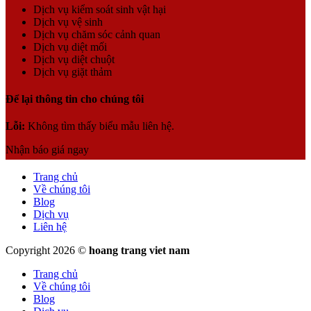
Dịch vụ kiểm soát sinh vật hại
Dịch vụ vệ sinh
Dịch vụ chăm sóc cảnh quan
Dịch vụ diệt mối
Dịch vụ diệt chuột
Dịch vụ giặt thảm
Để lại thông tin cho chúng tôi
Lỗi:
Không tìm thấy biểu mẫu liên hệ.
Nhận báo giá ngay
Trang chủ
Về chúng tôi
Blog
Dịch vụ
Liên hệ
Copyright 2026 ©
hoang trang viet nam
Trang chủ
Về chúng tôi
Blog