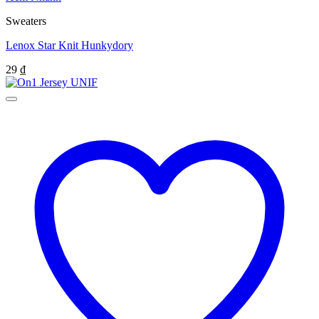
Sweaters
Lenox Star Knit Hunkydory
29
₫