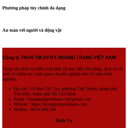
Phương pháp tùy chỉnh đa dạng
An toàn với người và động vật
Công ty TNHH TM DV KT HOÀNG TRANG VIỆT NAM
Cung cấp dịch vụ kiểm soát sinh vật hại, diệt côn trùng, dịch vụ vệ
sinh và chăm sóc cảnh quan chuyên nghiệp hơn 10 năm kinh
nghiệm.
Địa chỉ : 10 Mai Chí Thọ, phường Thủ Thiêm, thành phố
Thủ Đức, thành phố Hồ Chí Minh
Email : hoangtrangvietnam.co@gmail.com
Website : https://hoangtrangvietnam.com
Hotline : 0814 444 244
Dịch Vụ