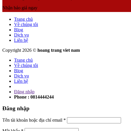
Nhận báo giá ngay
Trang chủ
Về chúng tôi
Blog
Dịch vụ
Liên hệ
Copyright 2026 ©
hoang trang viet nam
Trang chủ
Về chúng tôi
Blog
Dịch vụ
Liên hệ
Đăng nhập
Phone : 0814444244
Đăng nhập
Tên tài khoản hoặc địa chỉ email
*
Mật khẩu
*