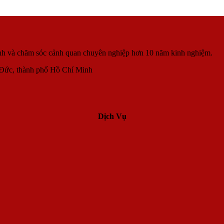
 sinh và chăm sóc cảnh quan chuyên nghiệp hơn 10 năm kinh nghiệm.
 Đức, thành phố Hồ Chí Minh
Dịch Vụ