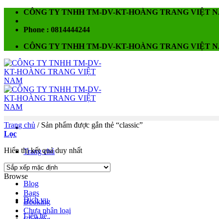
Chuyển
CÔNG TY TNHH TM-DV-KT-HOÀNG TRANG VIỆT 
đến
nội
Phone : 0814444244
dung
CÔNG TY TNHH TM-DV-KT-HOÀNG TRANG VIỆT 
Trang chủ
/
Sản phẩm được gắn thẻ “classic”
Lọc
Hiển thị kết quả duy nhất
Trang chủ
Về chúng tôi
Browse
Blog
Bags
Dịch vụ
Booking
Chưa phân loại
Liên hệ