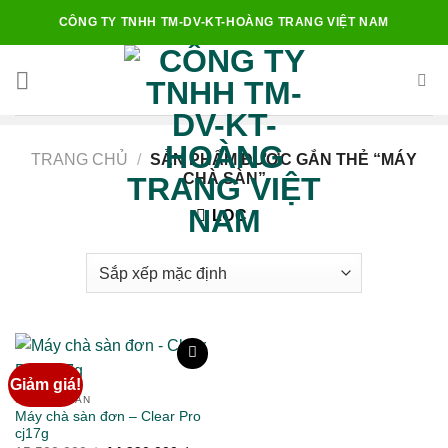
Chuyển
CÔNG TY TNHH TM-DV-KT-HOÀNG TRANG VIỆT NAM
đến
nội
dung
TRANG CHỦ
/
SẢN PHẨM ĐƯỢC GẮN THẺ “MÁY
CHÀ SÀN”
LỌC
Giảm giá!
MÁY CHÀ SÀN
Máy chà sàn đơn – Clear Pro
Add to
cj17g
wishlist