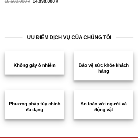
Giá
Giá
15.500.000
₫
14.990.000
₫
gốc
hiện
là:
tại
15.500.000 ₫.
là:
14.990.000 ₫.
ƯU ĐIỂM DỊCH VỤ CỦA CHÚNG TÔI
Không gây ô nhiễm
Bảo vệ sức khỏe khách
hàng
Phương pháp tùy chỉnh
An toàn với người và
đa dạng
động vật