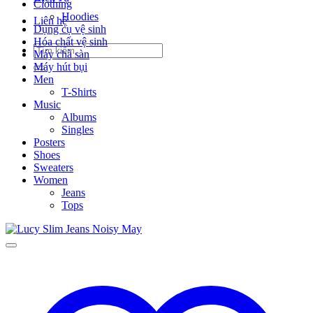
Clothing
Hoodies
Liên hệ
Dụng cụ vệ sinh
Hóa chất vệ sinh
Tìm
Máy chà sàn
kiếm:
Máy hút bụi
Men
T-Shirts
Music
Albums
Singles
Posters
Shoes
Sweaters
Women
Jeans
Tops